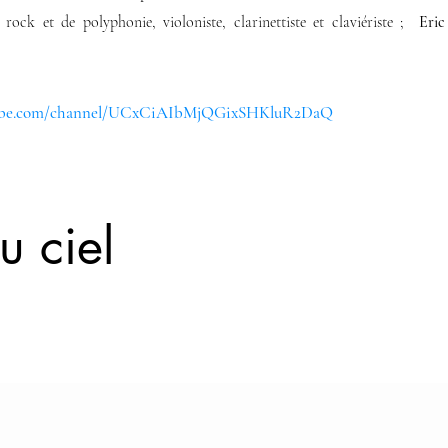
 rock et de polyphonie, violoniste, clarinettiste et claviériste ;
Eric
tube.com/channel/UCxCiAIbMjQGixSHKluR2DaQ
u ciel