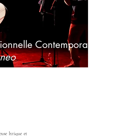
tionnelle Contemporaine
aneo
euse lyrique et