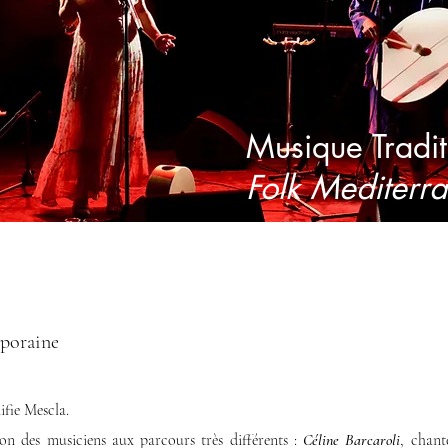
Musique Tradi
Folk Mediterr
mporaine
nifie Mescla.
ion des musiciens aux parcours très différents :
Céline Barcaroli
, chant