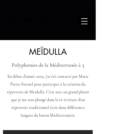
JORIS BARCAROLI
MEÏDULLA
Polyphonies de la Méditerranée à 3
En début d'année 2019, j'ai été contacté par Marie
Pierre Foessel pour participer à la création du
répertoire de Meïdulla. C'est avec un grand plaisir
que je me suis plongé dans la ré-écriture d'un
répertoire traditionnel écrit dans différentes
langues du bassin Méditerranéen.